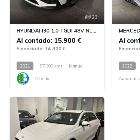
23
HYUNDAI I30 1.0 TGDI 48V NLine
Al contado: 15.900 €
Al con
Financiado: 14.900 €
Financia
2021
87.000 kms
Manual
2022
Híbrido
Automátic