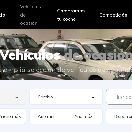
Vehículos
Compramos
cio
de
Competición
tu coche
ocasión
Vehículos
de ocasió
 amplia selección de vehículos de segun
Híbrido