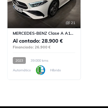
21
MERCEDES-BENZ Clase A A180
Al contado: 28.900 €
Financiado: 26.900 €
2023
39.000 kms
Automático
Híbrido