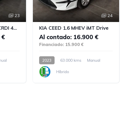
23
24
HYUNDAI TUCSON 1.6CRDI 48V NLine Lite 4X2
KIA CEED 1.6 MHEV iMT Drive
 €
Al contado: 16.900 €
Financiado: 15.900 €
nual
2023
63.000 kms
Manual
Híbrido