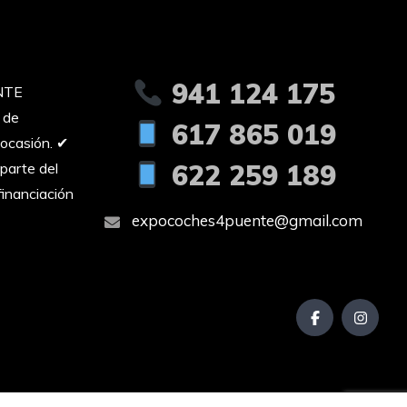
941 124 175
NTE
 de
617 865 019
ocasión. ✔︎
622 259 189
parte del
inanciación
expocoches4puente@gmail.com