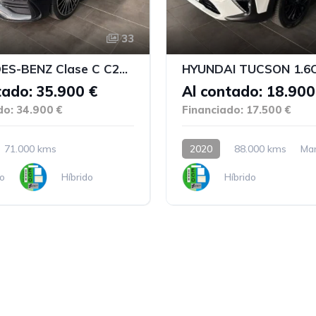
33
MERCEDES-BENZ Clase C C220D
tado: 35.900 €
Al contado: 18.900
do: 34.900 €
Financiado: 17.500 €
71.000 kms
2020
88.000 kms
Ma
o
Híbrido
Híbrido