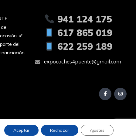
941 124 175
NTE
 de
617 865 019
ocasión. ✔︎
622 259 189
parte del
inanciación
expocoches4puente@gmail.com
Aceptar
Rechazar
Ajustes