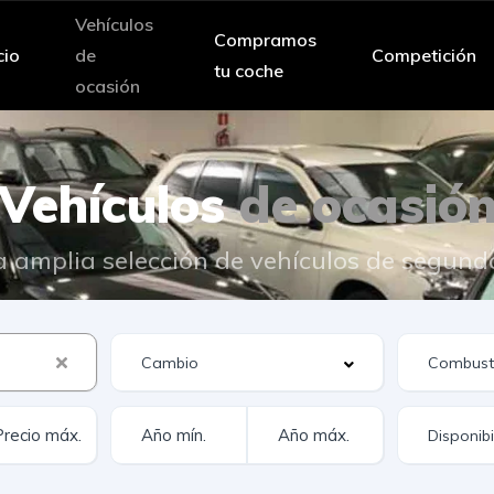
Vehículos
Compramos
cio
de
Competición
tu coche
ocasión
Vehículos
de ocasió
 amplia selección de vehículos de segun