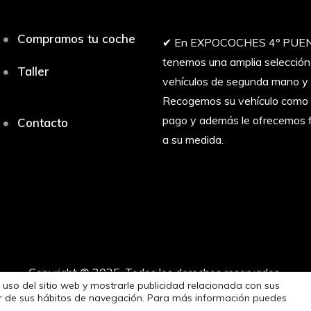
Compramos tu coche
✔︎ En EXPOCOCHES 4º PUE
tenemos una amplia selección
Taller
vehículos de segunda mano y 
Recogemos su vehículo como 
pago y además le ofrecemos f
Contacto
a su medida.
Copyright © 2025. Todos los derechos reservados.
 uso del sitio web y mostrarle publicidad relacionada con sus
tir de sus hábitos de navegación. Para más información puedes