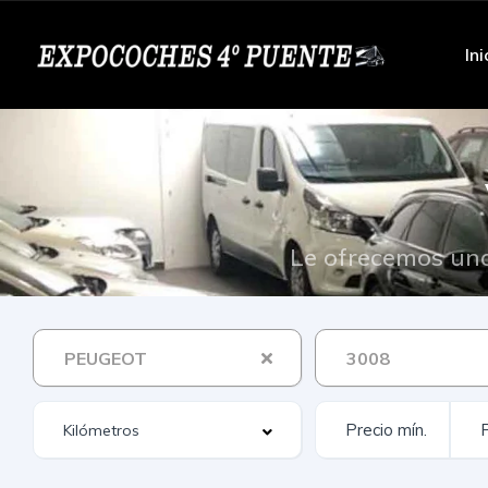
Ini
Le ofrecemos una
PEUGEOT
3008