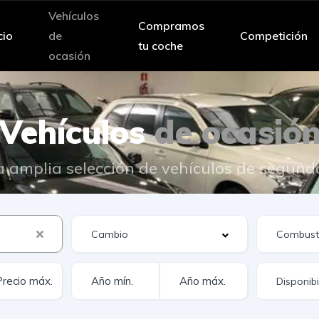
Vehículos
Compramos
cio
de
Competición
tu coche
ocasión
Vehículos
de ocasió
 amplia selección de vehículos de segun