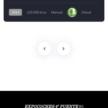
2015
103.000 kms
Manual
Diésel