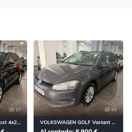
17
20
FORD KUGA 1.5 EcoBoost 4x2 Trend
VOLKSWAGEN GOLF Variant Edition 1.2 TSI BMT
 €
Al contado: 8.900 €