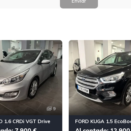
Enviar
9
D 1.6 CRDi VGT Drive
tado: 7.900 €
Al contado: 12.900