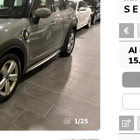
S E
Al
15
1
/
25