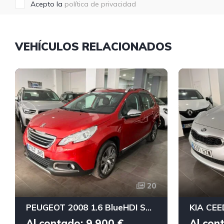
Acepto la
política de privacidad
VEHÍCULOS RELACIONADOS
20
PEUGEOT 2008 1.6 BlueHDI S&S Allure 120
KIA CEE
Al contado: 9.900 €
Al con