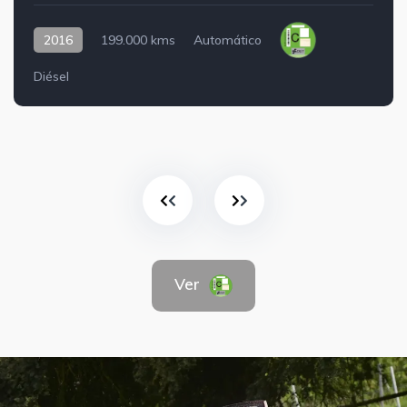
2016
199.000 kms
Automático
Diésel
Ver