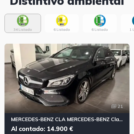
Distintivo ambiental
34 Listado
6 Listado
6 Listado
1 
21
MERCEDES-BENZ CLA MERCEDES-BENZ Clase CLA CLA 200 d AMG Line Shooting Brake
Al contado: 14.900 €